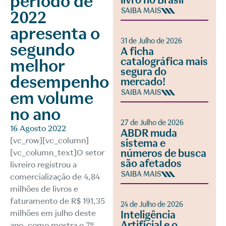
período de
livro no Brasil
SAIBA MAIS
2022
apresenta o
31 de Julho de 2026
segundo
A ficha
catalográfica mais
melhor
segura do
desempenho
mercado!
em volume
SAIBA MAIS
no ano
27 de Julho de 2026
16 Agosto 2022
ABDR muda
[vc_row][vc_column]
sistema e
números de busca
[vc_column_text]O setor
são afetados
livreiro registrou a
SAIBA MAIS
comercialização de 4,84
milhões de livros e
faturamento de R$ 191,35
24 de Julho de 2026
milhões em julho deste
Inteligência
Artificial e o
ano, como mostra o 7º