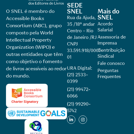
SEDE
SNEL
Mais do
O SNEL é membro do
SNEL
Rua da Ajuda,
Accessible Books
Acordo
35 /18º andar
Consortium (ABC), grupo
Salarial
Centro – Rio
composto pela World
Assessoria de
de Janeiro /RJ
Intellectual Property
Imprensa
CNPJ
Organization (WIPO) e
Contribuição
33.591.918/0001-
outras entidades que têm
Sindical
01
como objetivo o fomento
Fale conosco
URA Digital:
de livros acessíveis ao redor
Perguntas
(21) 2533-
do mundo.
Frequentes
0399
(21) 99472-
6066
(21) 99290-
5742​