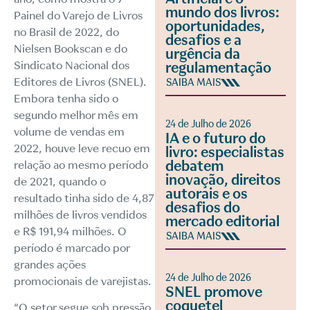
mundo dos livros:
Painel do Varejo de Livros
oportunidades,
no Brasil de 2022, do
desafios e a
Nielsen Bookscan e do
urgência da
Sindicato Nacional dos
regulamentação
Editores de Livros (SNEL).
SAIBA MAIS
Embora tenha sido o
segundo melhor mês em
24 de Julho de 2026
volume de vendas em
IA e o futuro do
2022, houve leve recuo em
livro: especialistas
debatem
relação ao mesmo período
inovação, direitos
de 2021, quando o
autorais e os
resultado tinha sido de 4,87
desafios do
milhões de livros vendidos
mercado editorial
e R$ 191,94 milhões. O
SAIBA MAIS
período é marcado por
grandes ações
24 de Julho de 2026
promocionais de varejistas.
SNEL promove
coquetel
“O setor segue sob pressão