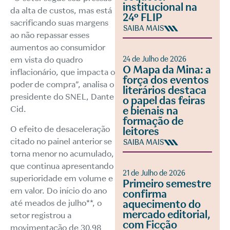
institucional na
da alta de custos, mas está
24º FLIP
sacrificando suas margens
SAIBA MAIS
ao não repassar esses
aumentos ao consumidor
24 de Julho de 2026
em vista do quadro
O Mapa da Mina: a
inflacionário, que impacta o
força dos eventos
poder de compra”, analisa o
literários destaca
presidente do SNEL, Dante
o papel das feiras
Cid.
e bienais na
formação de
O efeito de desaceleração
leitores
citado no painel anterior se
SAIBA MAIS
torna menor no acumulado,
que continua apresentando
21 de Julho de 2026
superioridade em volume e
Primeiro semestre
em valor. Do início do ano
confirma
até meados de julho**, o
aquecimento do
mercado editorial,
setor registrou a
com Ficção
movimentação de 30,98