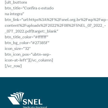
[ult_buttons
btn_title=”Confira o estudo
na íntegra”
btn_link=”url:https%3A%2F%2Fsnel.org.br%2Fwp%2Fwp-
content%2Fuploads%2F2022%2F08%2FSNEL_07_2022_-
_07T_2022.pdf|target:_blank”
btn_title_color=”#ffffff”
btn_bg_color=”#27385f”
icon_size=”32″
btn_icon_pos=”ubtn-sep-
icon-at-left”][/vc_column]
[/vc_row]