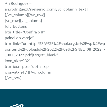
Ari Rodriguez –
ari.rodriguez@nielseniq.com[/vc_column_text]
[/vc_column][/vc_row]
[vc_row][vc_column]
[ult_buttons
btn_title=”Confira o 8º
painel do varejo”
btn_link=”url:https%3A%2F%2Fsnel.org.br%2Fwp%2Fwp-
content%2Fuploads%2F2022%2F09%2FSNEL_08_2022_-
_08T_2022.pdf|target:_blank”
icon_size=”32″
btn_icon_pos=”ubtn-sep-
icon-at-left”][/vc_column]
[/vc_row]