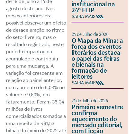
de 18 de julho a 14 de
institucional na
agosto deste ano. Nos
24º FLIP
meses anteriores era
SAIBA MAIS
possível observar um efeito
de desaceleração no ritmo
24 de Julho de 2026
do setor livreiro, mas o
O Mapa da Mina: a
resultado registrado neste
força dos eventos
período impactou no
literários destaca
o papel das feiras
acumulado e contribuiu
e bienais na
para uma mudança. A
formação de
variação foi crescente em
leitores
relação ao painel anterior,
SAIBA MAIS
com aumento de 6,03% no
volume e 9,60%, em
21 de Julho de 2026
faturamento. Foram 35,34
Primeiro semestre
milhões de livros
confirma
comercializados somados a
aquecimento do
uma receita de R$1,53
mercado editorial,
com Ficção
bilhão do início de 2022 até