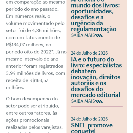
em comparação ao mesmo
mundo dos livros:
período do ano passado.
oportunidades,
Em números reais, o
desafios e a
urgência da
volume movimentado pelo
regulamentação
setor foi de 4,36 milhões,
SAIBA MAIS
com um faturamento de
R$184,07 milhões, no
período oito de 2022*. Já no
24 de Julho de 2026
IA e o futuro do
mesmo intervalo do ano
livro: especialistas
anterior foram registrados
debatem
3,94 milhões de livros, com
inovação, direitos
receita de R$163,57
autorais e os
milhões.
desafios do
mercado editorial
O bom desempenho do
SAIBA MAIS
setor pode ser atribuído,
entre outros fatores, às
24 de Julho de 2026
ações promocionais
SNEL promove
realizadas pelos varejistas,
coquetel