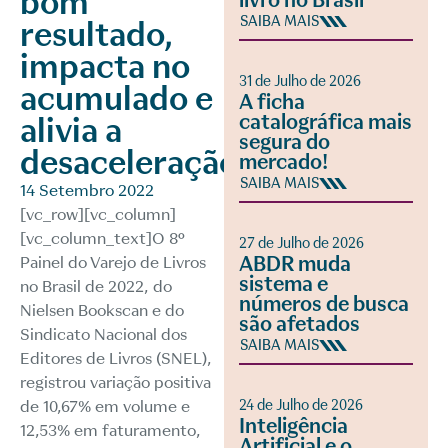
bom
livro no Brasil
SAIBA MAIS
resultado,
impacta no
31 de Julho de 2026
acumulado e
A ficha
catalográfica mais
alivia a
segura do
desaceleração
mercado!
SAIBA MAIS
14 Setembro 2022
[vc_row][vc_column]
[vc_column_text]O 8º
27 de Julho de 2026
ABDR muda
Painel do Varejo de Livros
sistema e
no Brasil de 2022, do
números de busca
Nielsen Bookscan e do
são afetados
Sindicato Nacional dos
SAIBA MAIS
Editores de Livros (SNEL),
registrou variação positiva
de 10,67% em volume e
24 de Julho de 2026
Inteligência
12,53% em faturamento,
Artificial e o