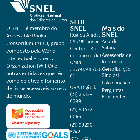
SEDE
SNEL
Mais do
O SNEL é membro do
SNEL
Rua da Ajuda,
Accessible Books
Acordo
35 /18º andar
Consortium (ABC), grupo
Salarial
Centro – Rio
composto pela World
Assessoria de
de Janeiro /RJ
Intellectual Property
Imprensa
CNPJ
Organization (WIPO) e
Contribuição
33.591.918/0001-
outras entidades que têm
Sindical
01
como objetivo o fomento
Fale conosco
URA Digital:
de livros acessíveis ao redor
Perguntas
(21) 2533-
do mundo.
Frequentes
0399
(21) 99472-
6066
(21) 99290-
5742​