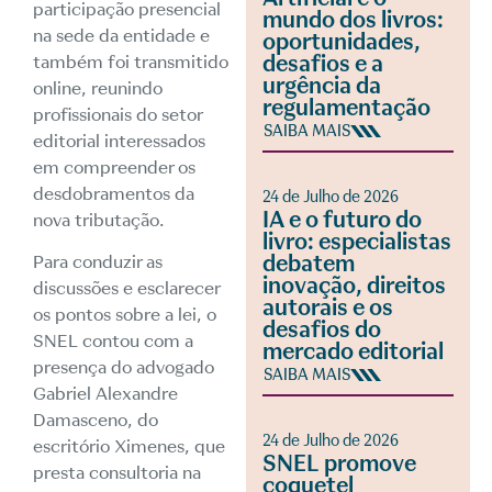
participação presencial
mundo dos livros:
na sede da entidade e
oportunidades,
desafios e a
também foi transmitido
urgência da
online, reunindo
regulamentação
profissionais do setor
SAIBA MAIS
editorial interessados
em compreender os
desdobramentos da
24 de Julho de 2026
IA e o futuro do
nova tributação.
livro: especialistas
debatem
Para conduzir as
inovação, direitos
discussões e esclarecer
autorais e os
os pontos sobre a lei, o
desafios do
SNEL contou com a
mercado editorial
presença do advogado
SAIBA MAIS
Gabriel Alexandre
Damasceno, do
24 de Julho de 2026
escritório Ximenes, que
SNEL promove
presta consultoria na
coquetel