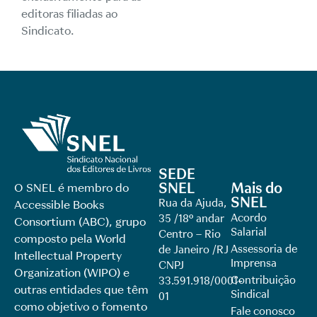
editoras filiadas ao
Sindicato.
SEDE
SNEL
Mais do
O SNEL é membro do
SNEL
Rua da Ajuda,
Accessible Books
Acordo
35 /18º andar
Consortium (ABC), grupo
Salarial
Centro – Rio
composto pela World
Assessoria de
de Janeiro /RJ
Intellectual Property
Imprensa
CNPJ
Organization (WIPO) e
Contribuição
33.591.918/0001-
outras entidades que têm
Sindical
01
como objetivo o fomento
Fale conosco