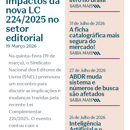
impactos da
livro no Brasil
SAIBA MAIS
nova LC
224/2025 no
31 de Julho de 2026
setor
A ficha
catalográfica mais
editorial
segura do
19 Março 2026
mercado!
SAIBA MAIS
Na quinta-feira (19 de
março), o Sindicato
Nacional dos Editores de
27 de Julho de 2026
ABDR muda
Livros (SNEL) promoveu
sistema e
um encontro para
números de busca
discutir as implicações e
são afetados
mudanças trazidas pela
SAIBA MAIS
recente Lei
Complementar
24 de Julho de 2026
224/2025. O evento
Inteligência
contou com a
Artificial e o