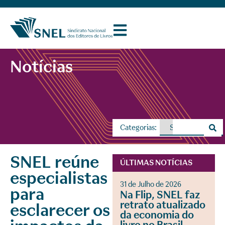
Notícias
Categorias:
SNEL reúne
ÚLTIMAS NOTÍCIAS
especialistas
31 de Julho de 2026
para
Na Flip, SNEL faz
retrato atualizado
esclarecer os
da economia do