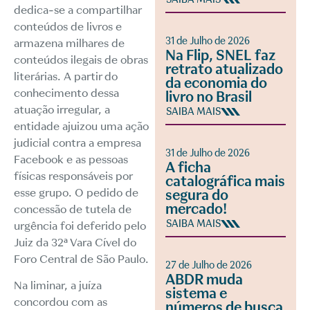
dedica-se a compartilhar
conteúdos de livros e
31 de Julho de 2026
armazena milhares de
Na Flip, SNEL faz
conteúdos ilegais de obras
retrato atualizado
literárias. A partir do
da economia do
conhecimento dessa
livro no Brasil
atuação irregular, a
SAIBA MAIS
entidade ajuizou uma ação
judicial contra a empresa
31 de Julho de 2026
Facebook e as pessoas
A ficha
físicas responsáveis por
catalográfica mais
esse grupo. O pedido de
segura do
mercado!
concessão de tutela de
SAIBA MAIS
urgência foi deferido pelo
Juiz da 32ª Vara Cível do
Foro Central de São Paulo.
27 de Julho de 2026
ABDR muda
Na liminar, a juíza
sistema e
concordou com as
números de busca