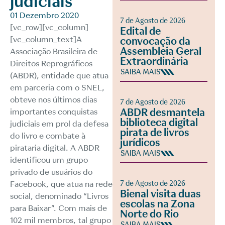
judiciais
01 Dezembro 2020
7 de Agosto de 2026
[vc_row][vc_column]
Edital de
[vc_column_text]A
convocação da
Assembleia Geral
Associação Brasileira de
Extraordinária
Direitos Reprográficos
SAIBA MAIS
(ABDR), entidade que atua
em parceria com o SNEL,
obteve nos últimos dias
7 de Agosto de 2026
ABDR desmantela
importantes conquistas
biblioteca digital
judiciais em prol da defesa
pirata de livros
do livro e combate à
jurídicos
pirataria digital. A ABDR
SAIBA MAIS
identificou um grupo
privado de usuários do
Facebook, que atua na rede
7 de Agosto de 2026
Bienal visita duas
social, denominado “Livros
escolas na Zona
para Baixar”. Com mais de
Norte do Rio
102 mil membros, tal grupo
SAIBA MAIS