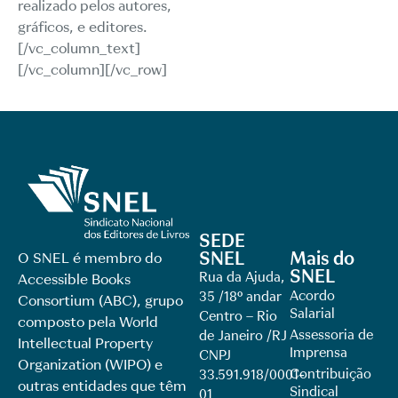
realizado pelos autores,
gráficos, e editores.
[/vc_column_text]
[/vc_column][/vc_row]
SEDE
SNEL
Mais do
O SNEL é membro do
SNEL
Rua da Ajuda,
Accessible Books
Acordo
35 /18º andar
Consortium (ABC), grupo
Salarial
Centro – Rio
composto pela World
Assessoria de
de Janeiro /RJ
Intellectual Property
Imprensa
CNPJ
Organization (WIPO) e
Contribuição
33.591.918/0001-
outras entidades que têm
Sindical
01