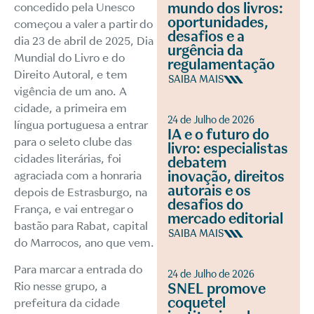
mundo dos livros:
concedido pela Unesco
oportunidades,
começou a valer a partir do
desafios e a
dia 23 de abril de 2025, Dia
urgência da
Mundial do Livro e do
regulamentação
Direito Autoral, e tem
SAIBA MAIS
vigência de um ano. A
cidade, a primeira em
24 de Julho de 2026
língua portuguesa a entrar
IA e o futuro do
para o seleto clube das
livro: especialistas
cidades literárias, foi
debatem
inovação, direitos
agraciada com a honraria
autorais e os
depois de Estrasburgo, na
desafios do
França, e vai entregar o
mercado editorial
bastão para Rabat, capital
SAIBA MAIS
do Marrocos, ano que vem.
Para marcar a entrada do
24 de Julho de 2026
Rio nesse grupo, a
SNEL promove
coquetel
prefeitura da cidade