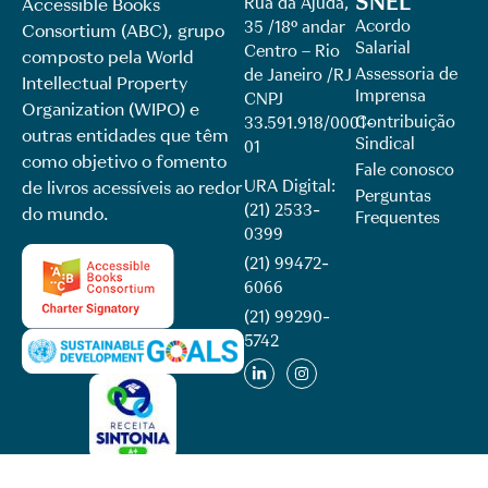
SNEL
Rua da Ajuda,
Accessible Books
Acordo
35 /18º andar
Consortium (ABC), grupo
Salarial
Centro – Rio
composto pela World
Assessoria de
de Janeiro /RJ
Intellectual Property
Imprensa
CNPJ
Organization (WIPO) e
Contribuição
33.591.918/0001-
outras entidades que têm
Sindical
01
como objetivo o fomento
Fale conosco
URA Digital:
de livros acessíveis ao redor
Perguntas
(21) 2533-
do mundo.
Frequentes
0399
(21) 99472-
6066
(21) 99290-
5742​