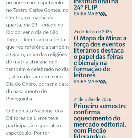
institucional na
organizou um espetáculo
24º FLIP
no Teatro Carlos Gomes, no
SAIBA MAIS
Centro, na manhã da
quarta, dia 23, feriado no
24 de Julho de 2026
Rio por ser o dia de São
O Mapa da Mina: a
Jorge – lembrado na festa
força dos eventos
que fez referência também
literários destaca
a Ogum, orixá das religiões
o papel das feiras
de matriz africana que
e bienais na
formação de
também é celebrado no dia
leitores
–, além de também ser o
SAIBA MAIS
Dia do Choro, por ser a data
do nascimento de
Pixinguinha.
21 de Julho de 2026
Primeiro semestre
O Sindicato Nacional dos
confirma
aquecimento do
Editores de Livros teve
mercado editorial,
participação especial no
com Ficção
espetáculo. Por ter
liderando o