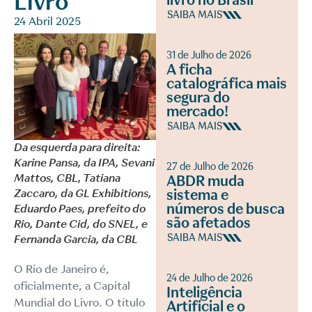
Livro
livro no Brasil
SAIBA MAIS
24 Abril 2025
31 de Julho de 2026
A ficha
catalográfica mais
segura do
mercado!
SAIBA MAIS
Da esquerda para direita:
Karine Pansa, da IPA, Sevani
27 de Julho de 2026
Mattos, CBL, Tatiana
ABDR muda
Zaccaro, da GL Exhibitions,
sistema e
números de busca
Eduardo Paes, prefeito do
são afetados
Rio, Dante Cid, do SNEL, e
SAIBA MAIS
Fernanda Garcia, da CBL
O Rio de Janeiro é,
24 de Julho de 2026
oficialmente, a Capital
Inteligência
Mundial do Livro. O título
Artificial e o