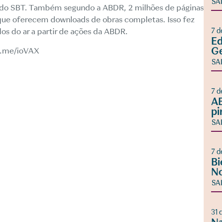
SA
al do SBT. Também segundo a ABDR, 2 milhões de páginas
es que oferecem downloads de obras completas. Isso fez
dos do ar a partir de ações da ABDR.
7 d
Ed
Ge
e.me/ioVAX
SA
7 d
AB
pi
SA
7 d
Bi
No
SA
31 