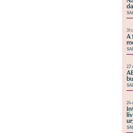
Na
da
SA
31 
A 
m
SA
27 
AB
bu
SA
24 
In
li
ur
SA