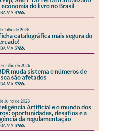
 Flip, SNEL faz retrato atualizado
 economia do livro no Brasil
IBA MAIS
de Julho de 2026
ficha catalográfica mais segura do
ercado!
IBA MAIS
de Julho de 2026
DR muda sistema e números de
sca são afetados
IBA MAIS
de Julho de 2026
teligência Artificial e o mundo dos
vros: oportunidades, desafios e a
gência da regulamentação
IBA MAIS