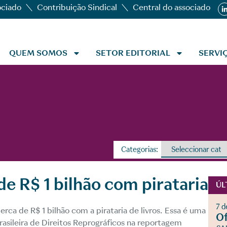
ociado
Contribuição Sindical
Central do associado
QUEM SOMOS
SETOR EDITORIAL
SERVI
Categorias:
e R$ 1 bilhão com pirataria
ÚL
7 d
erca de R$ 1 bilhão com a pirataria de livros. Essa é uma
Of
asileira de Direitos Reprográficos na reportagem