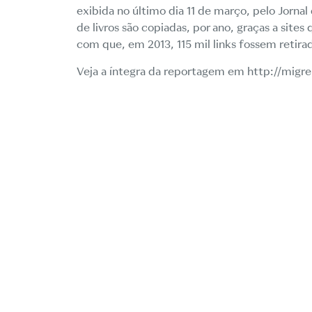
exibida no último dia 11 de março, pelo Jorn
de livros são copiadas, por ano, graças a sit
com que, em 2013, 115 mil links fossem retira
Veja a íntegra da reportagem em
http://migr