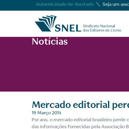
Autenticidade de Atestado
Seja um ass
Notícias
Mercado editorial perd
19 Março 2014
Por ano, o mercado editorial brasileiro perde c
das informações fornecidas pela Associação Br