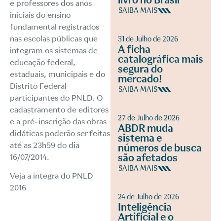
livro no Brasil
e professores dos anos
SAIBA MAIS
iniciais do ensino
fundamental registrados
nas escolas públicas que
31 de Julho de 2026
A ficha
integram os sistemas de
catalográfica mais
educação federal,
segura do
estaduais, municipais e do
mercado!
Distrito Federal
SAIBA MAIS
participantes do PNLD. O
cadastramento de editores
27 de Julho de 2026
e a pré-inscrição das obras
ABDR muda
didáticas poderão ser feitas
sistema e
até as 23h59 do dia
números de busca
são afetados
16/07/2014.
SAIBA MAIS
Veja a íntegra do
PNLD
2016
24 de Julho de 2026
Inteligência
Artificial e o