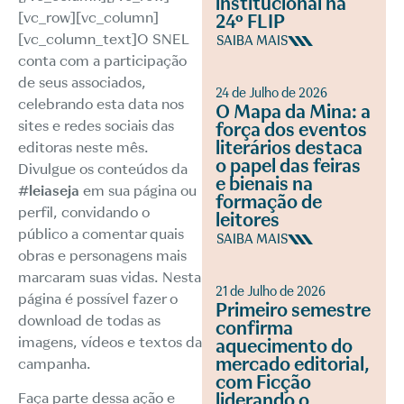
institucional na
[vc_row][vc_column]
24º FLIP
[vc_column_text]O SNEL
SAIBA MAIS
conta com a participação
de seus associados,
24 de Julho de 2026
celebrando esta data nos
O Mapa da Mina: a
sites e redes sociais das
força dos eventos
literários destaca
editoras neste mês.
o papel das feiras
Divulgue os conteúdos da
e bienais na
#leiaseja
em sua página ou
formação de
perfil, convidando o
leitores
público a comentar quais
SAIBA MAIS
obras e personagens mais
marcaram suas vidas.
Nesta
21 de Julho de 2026
página
é possível fazer o
Primeiro semestre
download de todas as
confirma
imagens, vídeos e textos da
aquecimento do
mercado editorial,
campanha.
com Ficção
liderando o
Faça parte dessa ação e