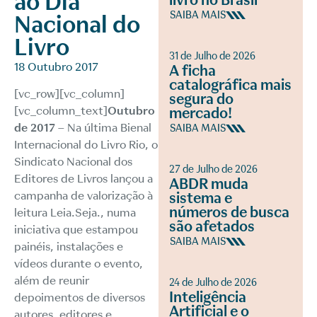
ao Dia
livro no Brasil
SAIBA MAIS
Nacional do
Livro
31 de Julho de 2026
18 Outubro 2017
A ficha
catalográfica mais
[vc_row][vc_column]
segura do
[vc_column_text]
Outubro
mercado!
de 2017
– Na última Bienal
SAIBA MAIS
Internacional do Livro Rio, o
Sindicato Nacional dos
27 de Julho de 2026
Editores de Livros lançou a
ABDR muda
campanha de valorização à
sistema e
números de busca
leitura Leia.Seja., numa
são afetados
iniciativa que estampou
SAIBA MAIS
painéis, instalações e
vídeos durante o evento,
além de reunir
24 de Julho de 2026
Inteligência
depoimentos de diversos
Artificial e o
autores, editores e