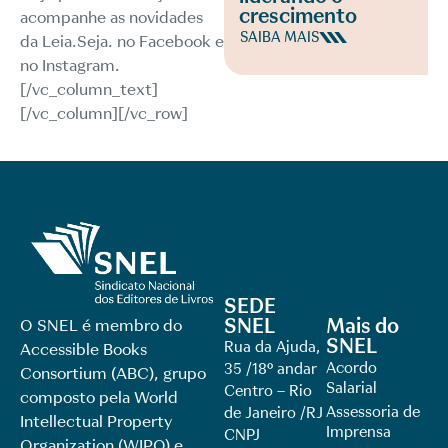
crescimento
acompanhe as novidades
SAIBA MAIS
da Leia.Seja. no
Facebook
e
no
Instagram
.
[/vc_column_text]
[/vc_column][/vc_row]
SEDE
SNEL
Mais do
O SNEL é membro do
SNEL
Rua da Ajuda,
Accessible Books
Acordo
35 /18º andar
Consortium (ABC), grupo
Salarial
Centro – Rio
composto pela World
Assessoria de
de Janeiro /RJ
Intellectual Property
Imprensa
CNPJ
Organization (WIPO) e