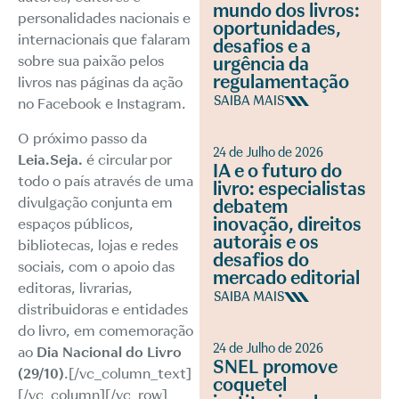
mundo dos livros:
personalidades nacionais e
oportunidades,
internacionais que falaram
desafios e a
sobre sua paixão pelos
urgência da
regulamentação
livros nas páginas da ação
SAIBA MAIS
no Facebook e Instagram.
O próximo passo da
24 de Julho de 2026
Leia.Seja.
é circular por
IA e o futuro do
todo o país através de uma
livro: especialistas
divulgação conjunta em
debatem
inovação, direitos
espaços públicos,
autorais e os
bibliotecas, lojas e redes
desafios do
sociais, com o apoio das
mercado editorial
editoras, livrarias,
SAIBA MAIS
distribuidoras e entidades
do livro, em comemoração
24 de Julho de 2026
ao
Dia Nacional do Livro
SNEL promove
(29/10)
.[/vc_column_text]
coquetel
[/vc_column][/vc_row]