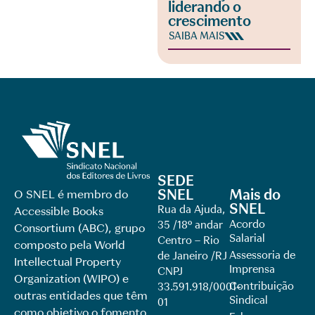
liderando o
crescimento
SAIBA MAIS
SEDE
SNEL
Mais do
O SNEL é membro do
SNEL
Rua da Ajuda,
Accessible Books
Acordo
35 /18º andar
Consortium (ABC), grupo
Salarial
Centro – Rio
composto pela World
Assessoria de
de Janeiro /RJ
Intellectual Property
Imprensa
CNPJ
Organization (WIPO) e
Contribuição
33.591.918/0001-
outras entidades que têm
Sindical
01
como objetivo o fomento