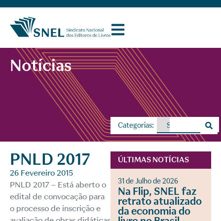
Notícias
Categorias:
PNLD 2017
ÚLTIMAS NOTÍCIAS
26 Fevereiro 2015
31 de Julho de 2026
PNLD 2017
– Está aberto o
Na Flip, SNEL faz
edital de convocação para
retrato atualizado
o processo de inscrição e
da economia do
avaliação de obras didáticas