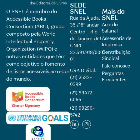
SEDE
SNEL
Mais do
O SNEL é membro do
SNEL
Rua da Ajuda,
Accessible Books
Acordo
35 /18º andar
Consortium (ABC), grupo
Salarial
Centro – Rio
composto pela World
Assessoria de
de Janeiro /RJ
Intellectual Property
Imprensa
CNPJ
Organization (WIPO) e
Contribuição
33.591.918/0001-
outras entidades que têm
Sindical
01
como objetivo o fomento
Fale conosco
URA Digital:
de livros acessíveis ao redor
Perguntas
(21) 2533-
do mundo.
Frequentes
0399
(21) 99472-
6066
(21) 99290-
5742​