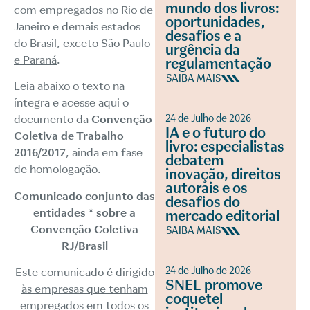
mundo dos livros:
com empregados no Rio de
oportunidades,
Janeiro e demais estados
desafios e a
do Brasil,
exceto São Paulo
urgência da
e Paraná
.
regulamentação
SAIBA MAIS
Leia abaixo o texto na
íntegra e
acesse aqui
o
24 de Julho de 2026
documento da
Convenção
IA e o futuro do
Coletiva de Trabalho
livro: especialistas
2016/2017
, ainda em fase
debatem
de homologação.
inovação, direitos
autorais e os
Comunicado conjunto das
desafios do
entidades * sobre a
mercado editorial
Convenção Coletiva
SAIBA MAIS
RJ/Brasil
24 de Julho de 2026
Este comunicado é dirigido
SNEL promove
às empresas que tenham
coquetel
empregados em todos os