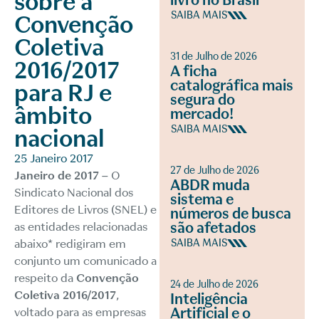
sobre a
livro no Brasil
SAIBA MAIS
Convenção
Coletiva
31 de Julho de 2026
2016/2017
A ficha
catalográfica mais
para RJ e
segura do
âmbito
mercado!
SAIBA MAIS
nacional
25 Janeiro 2017
27 de Julho de 2026
Janeiro de 2017 –
O
ABDR muda
Sindicato Nacional dos
sistema e
Editores de Livros (SNEL) e
números de busca
são afetados
as entidades relacionadas
abaixo* redigiram em
SAIBA MAIS
conjunto um comunicado a
respeito da
Convenção
24 de Julho de 2026
Coletiva 2016/2017
,
Inteligência
Artificial e o
voltado para as empresas