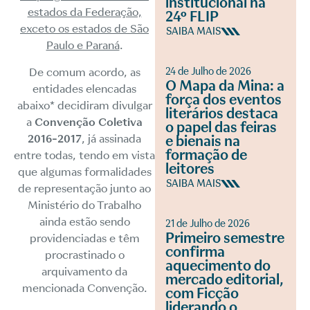
institucional na
estados da Federação,
24º FLIP
exceto os estados de São
SAIBA MAIS
Paulo e Paraná
.
De comum acordo, as
24 de Julho de 2026
O Mapa da Mina: a
entidades elencadas
força dos eventos
abaixo* decidiram divulgar
literários destaca
a
Convenção Coletiva
o papel das feiras
2016-2017
, já assinada
e bienais na
formação de
entre todas, tendo em vista
leitores
que algumas formalidades
SAIBA MAIS
de representação junto ao
Ministério do Trabalho
ainda estão sendo
21 de Julho de 2026
Primeiro semestre
providenciadas e têm
confirma
procrastinado o
aquecimento do
arquivamento da
mercado editorial,
mencionada Convenção.
com Ficção
liderando o