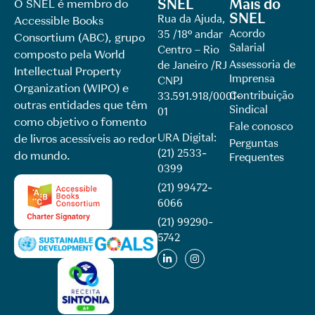
SNEL
Mais do
O SNEL é membro do
SNEL
Rua da Ajuda,
Accessible Books
Acordo
35 /18º andar
Consortium (ABC), grupo
Salarial
Centro – Rio
composto pela World
Assessoria de
de Janeiro /RJ
Intellectual Property
Imprensa
CNPJ
Organization (WIPO) e
Contribuição
33.591.918/0001-
outras entidades que têm
Sindical
01
como objetivo o fomento
Fale conosco
URA Digital:
de livros acessíveis ao redor
Perguntas
(21) 2533-
do mundo.
Frequentes
0399
(21) 99472-
6066
(21) 99290-
5742​