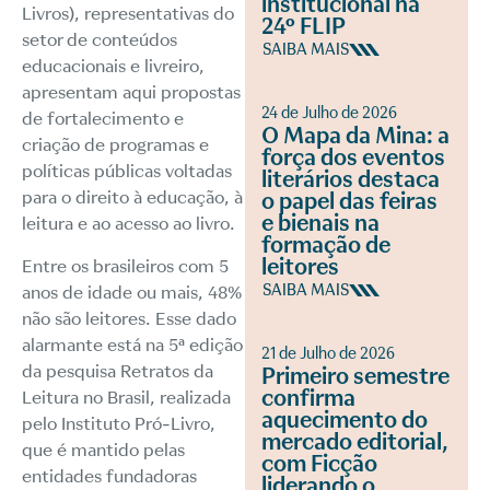
institucional na
Livros), representativas do
24º FLIP
setor de conteúdos
SAIBA MAIS
educacionais e livreiro,
apresentam aqui propostas
24 de Julho de 2026
de fortalecimento e
O Mapa da Mina: a
criação de programas e
força dos eventos
políticas públicas voltadas
literários destaca
para o direito à educação, à
o papel das feiras
e bienais na
leitura e ao acesso ao livro.
formação de
leitores
Entre os brasileiros com 5
SAIBA MAIS
anos de idade ou mais, 48%
não são leitores. Esse dado
alarmante está na 5ª edição
21 de Julho de 2026
da pesquisa Retratos da
Primeiro semestre
confirma
Leitura no Brasil, realizada
aquecimento do
pelo Instituto Pró-Livro,
mercado editorial,
que é mantido pelas
com Ficção
entidades fundadoras
liderando o