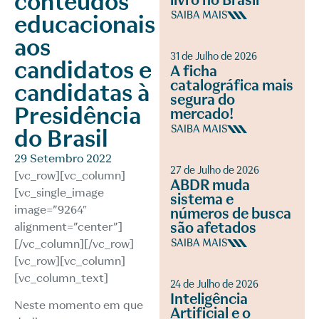
conteúdos
livro no Brasil
SAIBA MAIS
educacionais
aos
31 de Julho de 2026
candidatos e
A ficha
catalográfica mais
candidatas à
segura do
Presidência
mercado!
SAIBA MAIS
do Brasil
29 Setembro 2022
27 de Julho de 2026
[vc_row][vc_column]
ABDR muda
[vc_single_image
sistema e
image=”9264″
números de busca
são afetados
alignment=”center”]
[/vc_column][/vc_row]
SAIBA MAIS
[vc_row][vc_column]
[vc_column_text]
24 de Julho de 2026
Inteligência
Neste momento em que
Artificial e o