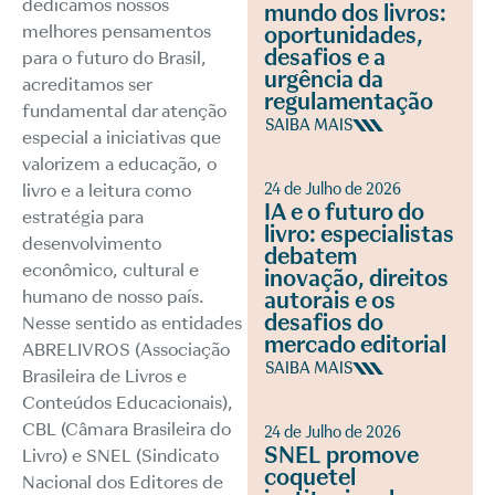
dedicamos nossos
mundo dos livros:
melhores pensamentos
oportunidades,
desafios e a
para o futuro do Brasil,
urgência da
acreditamos ser
regulamentação
fundamental dar atenção
SAIBA MAIS
especial a iniciativas que
valorizem a educação, o
24 de Julho de 2026
livro e a leitura como
IA e o futuro do
estratégia para
livro: especialistas
desenvolvimento
debatem
econômico, cultural e
inovação, direitos
humano de nosso país.
autorais e os
desafios do
Nesse sentido as entidades
mercado editorial
ABRELIVROS (Associação
SAIBA MAIS
Brasileira de Livros e
Conteúdos Educacionais),
CBL (Câmara Brasileira do
24 de Julho de 2026
SNEL promove
Livro) e SNEL (Sindicato
coquetel
Nacional dos Editores de