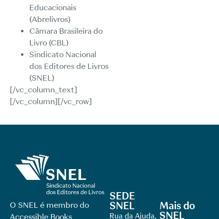
Educacionais
(Abrelivros)
Câmara Brasileira do
Livro (CBL)
Sindicato Nacional
dos Editores de Livros
(SNEL)
[/vc_column_text]
[/vc_column][/vc_row]
SEDE
SNEL
Mais do
O SNEL é membro do
SNEL
Rua da Ajuda,
Accessible Books