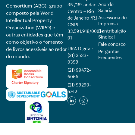
Acordo
35 /18º andar
Consortium (ABC), grupo
Salarial
Centro – Rio
composto pela World
Assessoria de
de Janeiro /RJ
Intellectual Property
Imprensa
CNPJ
Organization (WIPO) e
Contribuição
33.591.918/0001-
outras entidades que têm
Sindical
01
como objetivo o fomento
Fale conosco
URA Digital:
de livros acessíveis ao redor
Perguntas
(21) 2533-
do mundo.
Frequentes
0399
(21) 99472-
6066
(21) 99290-
5742​